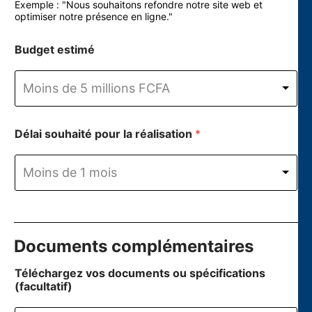
Exemple : "Nous souhaitons refondre notre site web et
optimiser notre présence en ligne."
l
Budget estimé
e
d
e
Moins de 5 millions FCFA
s
e
r
v
Délai souhaité pour la réalisation
*
i
c
e
Moins de 1 mois
Documents complémentaires
B
Téléchargez vos documents ou spécifications
u
(facultatif)
d
g