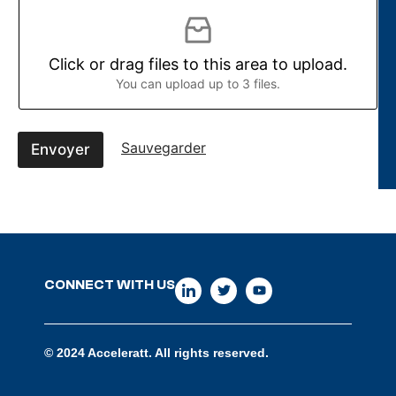
e
t
d
a
Click or drag files to this area to upload.
n
You can upload up to 3 files.
s
l
’
e
Sauvegarder
Envoyer
n
t
r
e
p
r
i
s
CONNECT WITH US
e
© 2024 Acceleratt. All rights reserved.