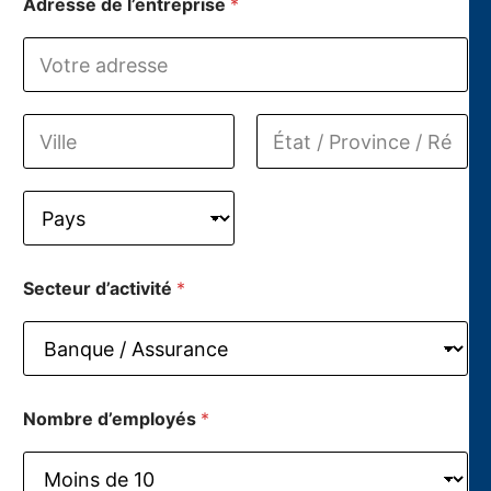
Adresse de l’entreprise
*
Address Line
1
City
State /
Province /
Region
Country
Secteur d’activité
*
Nombre d’employés
*